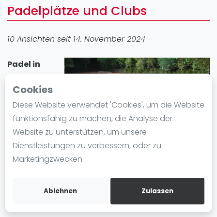
Padelplätze und Clubs
Ranking
Männer
10 Ansichten seit 14. November 2024
Frauen
FIP Männer
Padel in
FIP Frauen
Ostfildern
Cookies
Blog
erfreut sich
großer
Diese Website verwendet 'Cookies', um die Website
Was ist padel
Beliebtheit. In
funktionsfähig zu machen, die Analyse der
Die Geschichte von Padel
der Stadt gibt
Website zu unterstützen, um unsere
Regeln und Punktzählung
es 1 Padel-
Dienstleistungen zu verbessern, oder zu
Padel Schläge
Standort mit insgesamt 1 Padelplatz . Egal ob
Marketingzwecken.
Bandeja - Vibora
Anfänger oder Fortgeschrittene, in Ostfildern können
Sie Padel spielen und einen Padelplatz einfach
Video
Ablehnen
Zulassen
mieten.
Padel Basistechnik