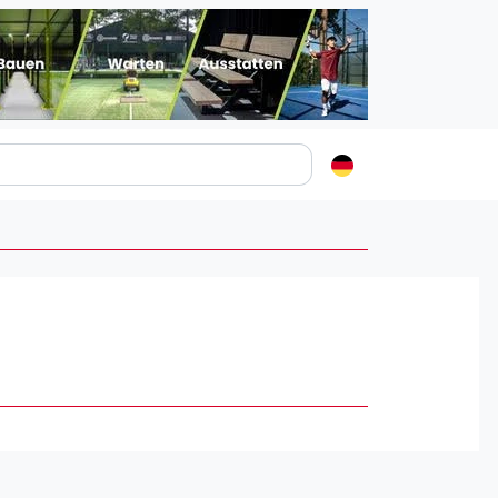
Padelstädte
Login
lin
mburg
nchen
ln
ankfurt am Main
uttgart
sseldorf