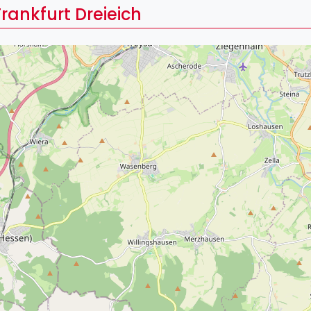
Lei
rankfurt Dreieich
Do
Es