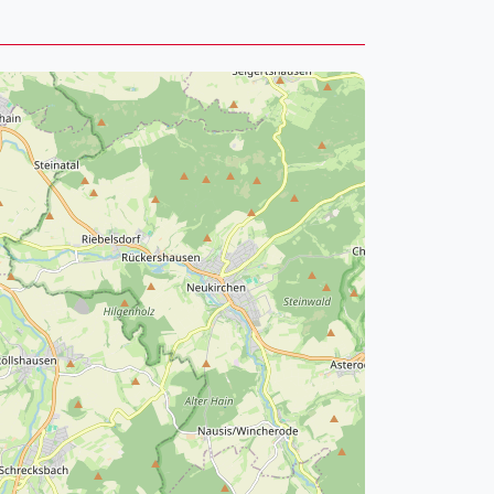
pzig
rtmund
sen