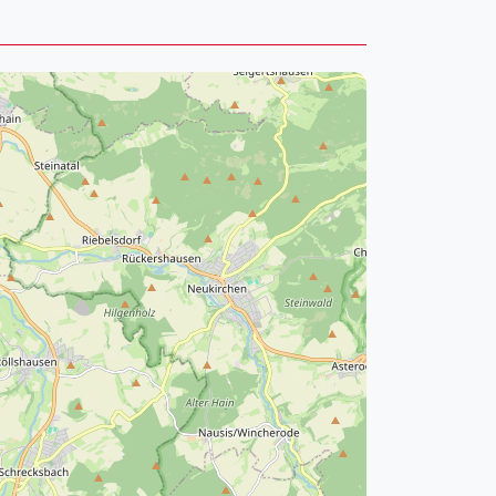
pzig
rtmund
sen