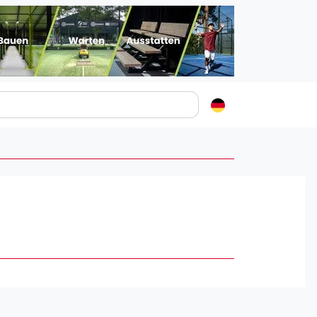
Padelstädte
Login
lin
mburg
nchen
ln
ankfurt am Main
uttgart
sseldorf