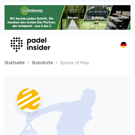
Padel Insider
Home
Padelstandorte
Organisationen
Buchungssysteme
Padel-Shops
Startseite
Standorte
Space of Play
Padel-Marken
Padelplatzbauer
Verschiedenes
Veranstaltungen
Turniere
International
Playtomic