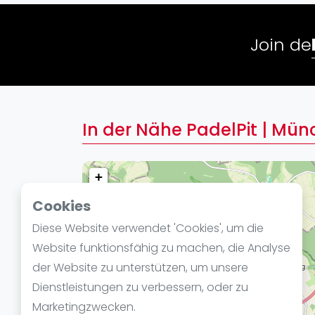
Verschiedenes
FIP Frauen
Join de
In der Nähe PadelPit | M
+
−
Cookies
Diese Website verwendet 'Cookies', um die
Website funktionsfähig zu machen, die Analyse
der Website zu unterstützen, um unsere
Dienstleistungen zu verbessern, oder zu
Marketingzwecken.