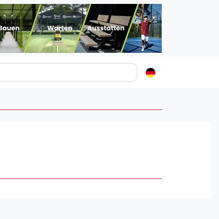
Padelstädte
Login
lin
mburg
nchen
ln
ankfurt am Main
uttgart
sseldorf