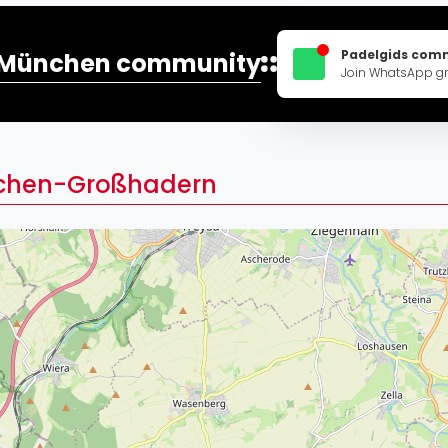
Lei
Do
Padelgids com
München community
Es
Join WhatsApp g
ünchen-Großhadern