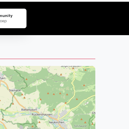
pzig
rtmund
munity
sen
roep