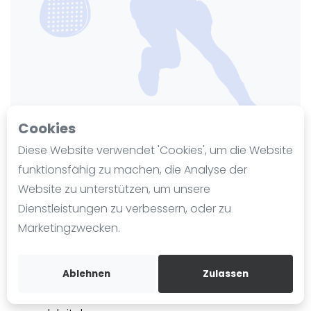
Ranking
Männer
Frauen
FIP Männer
FIP Frauen
Cookies
Blog
Diese Website verwendet 'Cookies', um die Website
Was ist padel
funktionsfähig zu machen, die Analyse der
PadelPit | München-
Die Geschichte von Padel
Website zu unterstützen, um unsere
Regeln und Punktzählung
Großhadern
Dienstleistungen zu verbessern, oder zu
Padel Schläge
Zuletzt aktualisiert am 29. Mai 2026
Marketingzwecken.
Bandeja - Vibora
181 Ansichten seit 29. Mai 2026
Video
Waldgartenstraße 17
Ablehnen
Zulassen
81377 München
München
Padel Basistechnik