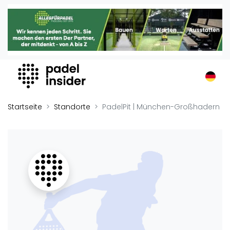
Padel Insider
Home
Padelstandorte
Organisationen
Buchungssysteme
Padel-Shops
Startseite
Standorte
PadelPit | München-Großhadern
Padel-Marken
Padelplatzbauer
Verschiedenes
Veranstaltungen
Turniere
International
Playtomic