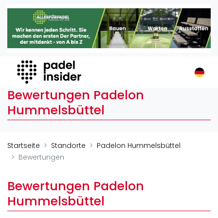
Padel Insider
Home
Padelstandorte
Organisationen
Buchungssysteme
Bewertungen Padelon
Padel-Shops
Hummelsbüttel
Padel-Marken
Padelplatzbauer
Verschiedenes
Startseite
Standorte
Padelon Hummelsbüttel
Bewertungen
Veranstaltungen
Turniere
Bewertungen Padelon
International
Hummelsbüttel
Playtomic