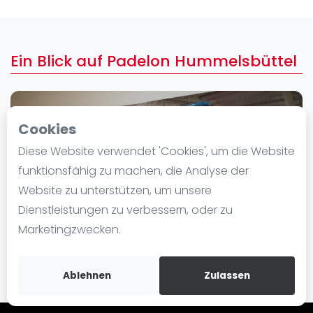
Ranking
Männer
Ein Blick auf Padelon Hummelsbüttel
Frauen
FIP Männer
FIP Frauen
Cookies
Blog
Diese Website verwendet 'Cookies', um die Website
Was ist padel
funktionsfähig zu machen, die Analyse der
Die Geschichte von Padel
Website zu unterstützen, um unsere
Regeln und Punktzählung
Dienstleistungen zu verbessern, oder zu
Padel Schläge
Marketingzwecken.
Bandeja - Vibora
Video
Ablehnen
Zulassen
Padel Basistechnik