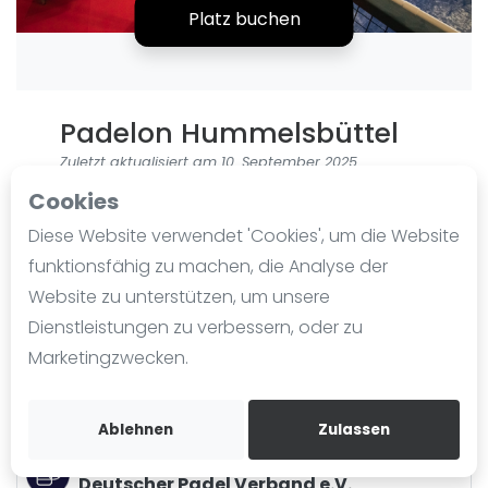
Platz buchen
Ranking
Männer
Frauen
Padelon Hummelsbüttel
FIP Männer
FIP Frauen
Zuletzt aktualisiert am 10. September 2025
391 Ansichten seit 13. November 2024
Cookies
Blog
Glashütter Landstr. 43
Diese Website verwendet 'Cookies', um die Website
Was ist padel
22339
Hamburg
funktionsfähig zu machen, die Analyse der
Die Geschichte von Padel
Website zu unterstützen, um unsere
padelon.de
Regeln und Punktzählung
Dienstleistungen zu verbessern, oder zu
Wegbeschreibung
Padel Schläge
Marketingzwecken.
Playtomic
Bandeja - Vibora
Rankedin
Video
Ablehnen
Zulassen
Angeschlossen an
Padel Basistechnik
Deutscher Padel Verband e.V.