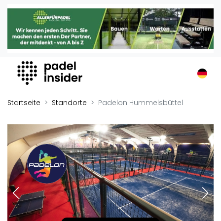
Padel Insider
Home
Padelstandorte
Organisationen
Buchungssysteme
Padel-Shops
Startseite
Standorte
Padelon Hummelsbüttel
Padel-Marken
Padelplatzbauer
Verschiedenes
Veranstaltungen
Turniere
International
Playtomic