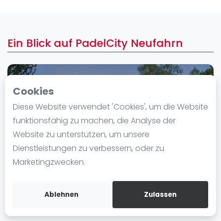
Ranking
Männer
Ein Blick auf PadelCity Neufahrn
Frauen
FIP Männer
FIP Frauen
Cookies
Blog
Diese Website verwendet 'Cookies', um die Website
Was ist padel
funktionsfähig zu machen, die Analyse der
Die Geschichte von Padel
Website zu unterstützen, um unsere
Regeln und Punktzählung
Dienstleistungen zu verbessern, oder zu
Padel Schläge
Marketingzwecken.
Bandeja - Vibora
Video
Ablehnen
Zulassen
In der Nähe PadelCity Neufahrn
Padel Basistechnik