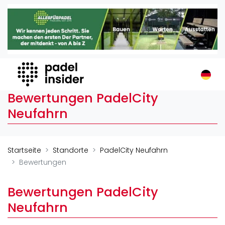
Padel Insider
Home
Padelstandorte
Organisationen
Buchungssysteme
Bewertungen PadelCity
Padel-Shops
Neufahrn
Padel-Marken
Padelplatzbauer
Verschiedenes
Startseite
Standorte
PadelCity Neufahrn
Bewertungen
Veranstaltungen
Turniere
Bewertungen PadelCity
International
Neufahrn
Playtomic