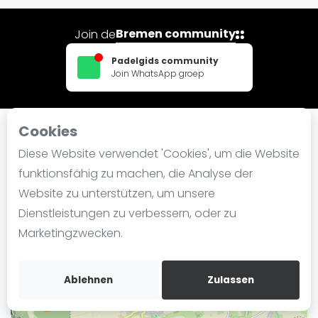
Ranking
Bremen community
Join de
Männer
Padelgids community
Frauen
Join WhatsApp groep
FIP Männer
FIP Frauen
Cookies
Blog
In der Nähe Padel Worpswede
Diese Website verwendet 'Cookies', um die Website
Was ist padel
funktionsfähig zu machen, die Analyse der
Die Geschichte von Padel
Website zu unterstützen, um unsere
+
Regeln und Punktzählung
Dienstleistungen zu verbessern, oder zu
−
Padel Schläge
Marketingzwecken.
Bandeja - Vibora
Video
Ablehnen
Zulassen
Padel Basistechnik