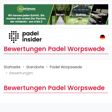
Padel Insider
Home
Padelstandorte
Organisationen
Buchungssysteme
Bewertungen Padel Worpswede
Padel-Shops
Padel-Marken
Padelplatzbauer
Startseite
Standorte
Padel Worpswede
Verschiedenes
Bewertungen
Veranstaltungen
Bewertungen Padel Worpswede
Turniere
International
Playtomic