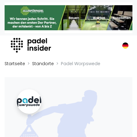
Padel Insider
Home
Padelstandorte
Organisationen
Buchungssysteme
Padel-Shops
Startseite
Standorte
Padel Worpswede
Padel-Marken
Padelplatzbauer
Verschiedenes
Veranstaltungen
Turniere
International
Playtomic