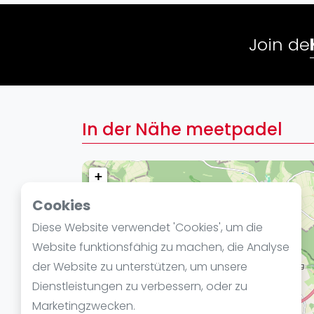
Verschiedenes
FIP Frauen
Join de
In der Nähe meetpadel
+
−
Cookies
Diese Website verwendet 'Cookies', um die
Website funktionsfähig zu machen, die Analyse
der Website zu unterstützen, um unsere
Dienstleistungen zu verbessern, oder zu
Marketingzwecken.