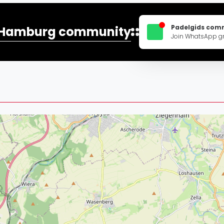
Lei
Do
Padelgids com
Hamburg community
Es
Join WhatsApp g