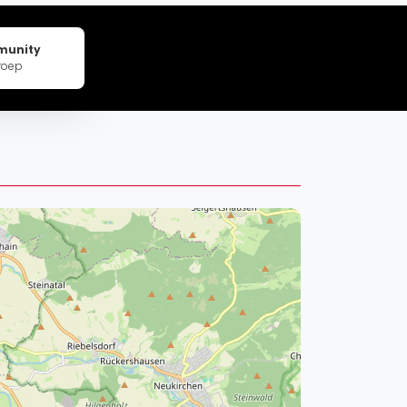
pzig
rtmund
munity
sen
roep