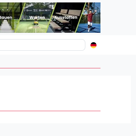
Padelstädte
Login
lin
mburg
nchen
ln
ankfurt am Main
uttgart
sseldorf