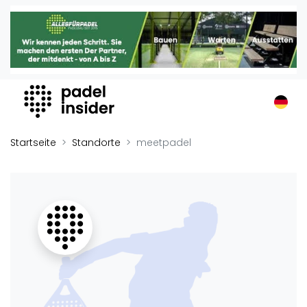
Padel Insider
Home
Padelstandorte
Organisationen
Buchungssysteme
Padel-Shops
Startseite
Standorte
meetpadel
Padel-Marken
Padelplatzbauer
Verschiedenes
Veranstaltungen
Turniere
International
Playtomic