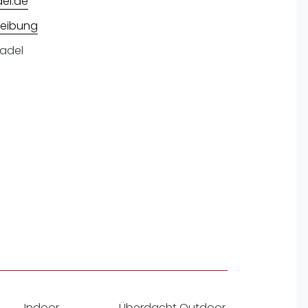
del.de
pzig
rtmund
eibung
sen
adel
Indoor
Überdacht Outdoor