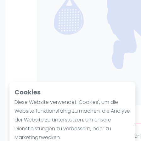
Verschiedenes
FIP Frauen
Cookies
Diese Website verwendet 'Cookies', um die
Website funktionsfähig zu machen, die Analyse
Über FREIBURG Padel
der Website zu unterstützen, um unsere
Dienstleistungen zu verbessern, oder zu
Padel ist eine der am schnellsten wachse
Marketingzwecken.