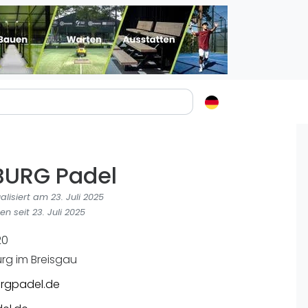
Padelstädte
Login
BURG Padel
lin
mburg
alisiert am 23. Juli 2025
nchen
en seit 23. Juli 2025
ln
20
ankfurt am Main
urg im Breisgau
uttgart
urgpadel.de
sseldorf