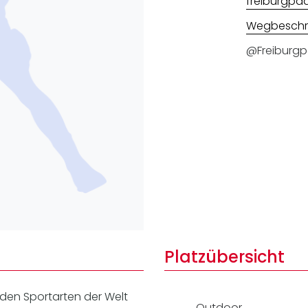
freiburgpa
Lei
Do
Wegbeschr
Es
@Freiburgp
Platzübersicht
nden Sportarten der Welt
Outdoor