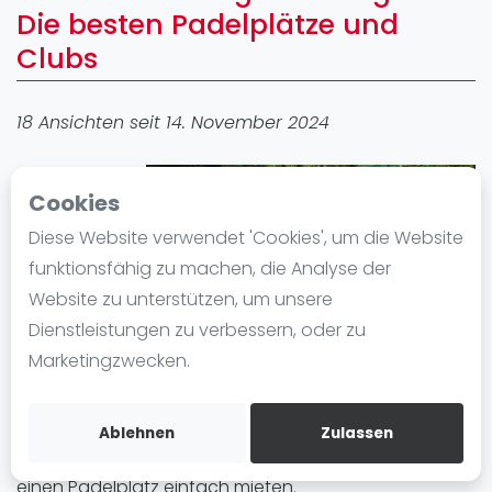
Die besten Padelplätze und
Ranking
Clubs
Männer
Frauen
18 Ansichten seit 14. November 2024
FIP Männer
FIP Frauen
Padel in
Cookies
Blog
Freiburg im
Diese Website verwendet 'Cookies', um die Website
Breisgau
Was ist padel
funktionsfähig zu machen, die Analyse der
erfreut sich
Die Geschichte von Padel
Website zu unterstützen, um unsere
großer
Regeln und Punktzählung
Dienstleistungen zu verbessern, oder zu
Beliebtheit. In
Padel Schläge
Marketingzwecken.
der Stadt gibt
Bandeja - Vibora
es 1 Padel-Standort mit insgesamt 2 Padelplatz
Video
plätze. Egal ob Anfänger oder Fortgeschrittene, in
Ablehnen
Zulassen
Freiburg im Breisgau können Sie Padel spielen und
Padel Basistechnik
einen Padelplatz einfach mieten.