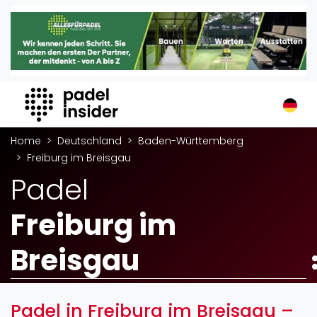
Padel Insider
Home
Padelstandorte
Organisationen
Buchungssysteme
Home
Deutschland
Baden-Württemberg
Padel-Shops
Freiburg im Breisgau
Padel-Marken
Padel
Padelplatzbauer
Verschiedenes
Freiburg im
Veranstaltungen
Breisgau
Turniere
International
Playtomic
Padel in Freiburg im Breisgau –