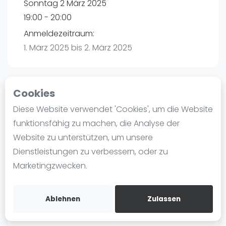
Sonntag 2 März 2025
Ranking
19:00 - 20:00
Männer
Anmeldezeitraum:
Frauen
1. März 2025 bis 2. März 2025
FIP Männer
FIP Frauen
Cookies
Blog
Playtomic
Diese Website verwendet 'Cookies', um die Website
Was ist padel
funktionsfähig zu machen, die Analyse der
PadelBase Ludwigshafen | Ludwigshafen am
Die Geschichte von Padel
Website zu unterstützen, um unsere
Rhein
Regeln und Punktzählung
Dienstleistungen zu verbessern, oder zu
Weiherstraße 39
Padel Schläge
Marketingzwecken.
67063
Ludwigshafen am Rhein
Bandeja - Vibora
Routebeschrijving
Video
playtomic.io
Ablehnen
Zulassen
Padel Basistechnik