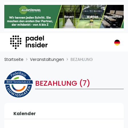
Padel Insider
Home
Padelstandorte
Organisationen
Buchungssysteme
Padel-Shops
Startseite
Veranstaltungen
BEZAHLUNG
Padel-Marken
Padelplatzbauer
BEZAHLUNG (7)
Verschiedenes
Veranstaltungen
Turniere
Kalender
International
Playtomic