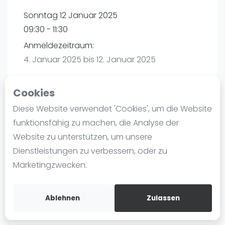
Ranking
Sonntag 12 Januar 2025
09:30 - 11:30
Männer
Anmeldezeitraum:
Frauen
4. Januar 2025 bis 12. Januar 2025
FIP Männer
FIP Frauen
Cookies
Blog
Diese Website verwendet 'Cookies', um die Website
Playtomic
Was ist padel
funktionsfähig zu machen, die Analyse der
Die Geschichte von Padel
Website zu unterstützen, um unsere
Padel Seasons | München
Regeln und Punktzählung
Dienstleistungen zu verbessern, oder zu
Paul-Ehrlich-Weg 6
Padel Schläge
Marketingzwecken.
80999
München
Bandeja - Vibora
Routebeschrijving
Video
playtomic.io
Ablehnen
Zulassen
Padel Basistechnik