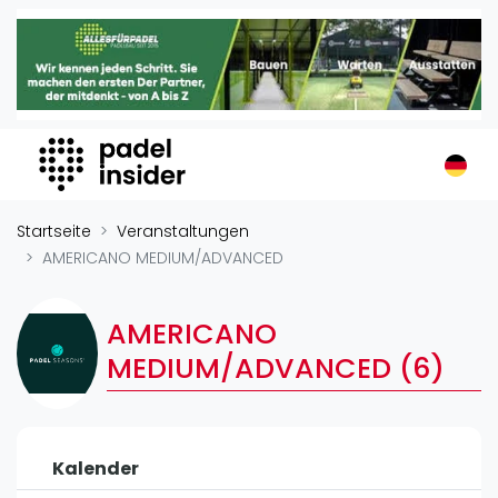
Padel Insider
Home
Padelstandorte
Organisationen
Buchungssysteme
Padel-Shops
Startseite
Veranstaltungen
Padel-Marken
AMERICANO MEDIUM/ADVANCED
Padelplatzbauer
Verschiedenes
AMERICANO
MEDIUM/ADVANCED (6)
Veranstaltungen
Turniere
International
Kalender
Playtomic