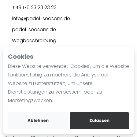
Ranking
+49 176 23 23 23 23
info@padel-seasons.de
Männer
Frauen
padel-seasons.de
FIP Männer
Wegbeschreibung
FIP Frauen
Playtomic
Cookies
Blog
Rankedin
Diese Website verwendet 'Cookies', um die Website
Was ist padel
funktionsfähig zu machen, die Analyse der
Angeschlossen an
Die Geschichte von Padel
Deutscher Padel Verband e.V.
Website zu unterstützen, um unsere
Regeln und Punktzählung
Dienstleistungen zu verbessern, oder zu
Padel Schläge
Marketingzwecken.
Über Padel Seasons
Bandeja - Vibora
Video
Padel Seasons in München-Allach ist eine moderne
Ablehnen
Zulassen
Sportanlage mit vier Panorama-Indoor-Padelplätzen.
Padel Basistechnik