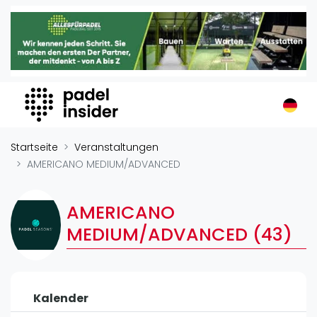
Padel Insider
Home
Padelstandorte
Organisationen
Buchungssysteme
Padel-Shops
Startseite
Veranstaltungen
Padel-Marken
AMERICANO MEDIUM/ADVANCED
Padelplatzbauer
Verschiedenes
AMERICANO
MEDIUM/ADVANCED (43)
Veranstaltungen
Turniere
International
Kalender
Playtomic