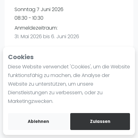
Ranking
Sonntag 7 Juni 2026
08:30 - 10:30
Männer
Anmeldezeitraum:
Frauen
31. Mai 2026 bis 6. Juni 2026
FIP Männer
FIP Frauen
Cookies
Blog
Diese Website verwendet 'Cookies', um die Website
Playtomic
Was ist padel
funktionsfähig zu machen, die Analyse der
Die Geschichte von Padel
Website zu unterstützen, um unsere
Padel Seasons | München
Regeln und Punktzählung
Dienstleistungen zu verbessern, oder zu
Paul-Ehrlich-Weg 6
Padel Schläge
Marketingzwecken.
80999
München
Bandeja - Vibora
Routebeschrijving
Video
playtomic.io
Ablehnen
Zulassen
Padel Basistechnik