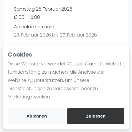
Ranking
Samstag 28 Februar 2026
13:00 - 15:00
Männer
Anmeldezeitraum:
Frauen
23. Februar 2026 bis 27. Februar 2026
FIP Männer
FIP Frauen
Cookies
Blog
Diese Website verwendet 'Cookies', um die Website
Playtomic
Was ist padel
funktionsfähig zu machen, die Analyse der
Die Geschichte von Padel
Website zu unterstützen, um unsere
Padel Seasons | München
Regeln und Punktzählung
Dienstleistungen zu verbessern, oder zu
Paul-Ehrlich-Weg 6
Padel Schläge
Marketingzwecken.
80999
München
Bandeja - Vibora
Routebeschrijving
Video
playtomic.io
Ablehnen
Zulassen
Padel Basistechnik