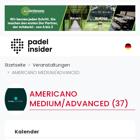
Padel Insider
Home
Padelstandorte
Organisationen
Buchungssysteme
Padel-Shops
Startseite
Veranstaltungen
Padel-Marken
AMERICANO MEDIUM/ADVANCED
Padelplatzbauer
Verschiedenes
AMERICANO
MEDIUM/ADVANCED (37)
Veranstaltungen
Turniere
International
Kalender
Playtomic