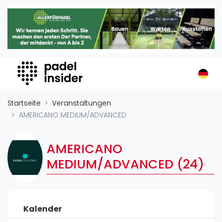
Padel Insider
Home
Padelstandorte
Organisationen
Buchungssysteme
Padel-Shops
Startseite
Veranstaltungen
Padel-Marken
AMERICANO MEDIUM/ADVANCED
Padelplatzbauer
Verschiedenes
AMERICANO
MEDIUM/ADVANCED (24)
Veranstaltungen
Turniere
International
Kalender
Playtomic