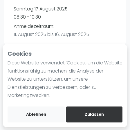
Ranking
Sonntag 17 August 2025
08:30 - 10:30
Männer
Anmeldezeitraum:
Frauen
11. August 2025 bis 16. August 2025
FIP Männer
FIP Frauen
Cookies
Blog
Diese Website verwendet 'Cookies', um die Website
Playtomic
Was ist padel
funktionsfähig zu machen, die Analyse der
Die Geschichte von Padel
Website zu unterstützen, um unsere
Padel Seasons | München
Regeln und Punktzählung
Dienstleistungen zu verbessern, oder zu
Paul-Ehrlich-Weg 6
Padel Schläge
Marketingzwecken.
80999
München
Bandeja - Vibora
Routebeschrijving
Video
playtomic.io
Ablehnen
Zulassen
Padel Basistechnik