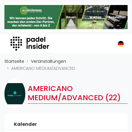
Padel Insider
Home
Padelstandorte
Organisationen
Buchungssysteme
Padel-Shops
Startseite
Veranstaltungen
Padel-Marken
AMERICANO MEDIUM/ADVANCED
Padelplatzbauer
Verschiedenes
AMERICANO
MEDIUM/ADVANCED (22)
Veranstaltungen
Turniere
International
Kalender
Playtomic