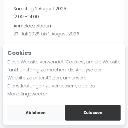
Ranking
Samstag 2 August 2025
12:00 - 14:00
Männer
Anmeldezeitraum:
Frauen
27. Juli 2025 bis 1. August 2025
FIP Männer
FIP Frauen
Cookies
Blog
Diese Website verwendet 'Cookies', um die Website
Playtomic (Abgesagt))
Was ist padel
funktionsfähig zu machen, die Analyse der
Die Geschichte von Padel
Website zu unterstützen, um unsere
Padel Seasons | München
Regeln und Punktzählung
Dienstleistungen zu verbessern, oder zu
Paul-Ehrlich-Weg 6
Padel Schläge
Marketingzwecken.
80999
München
Bandeja - Vibora
Routebeschrijving
Video
playtomic.io
Ablehnen
Zulassen
Padel Basistechnik