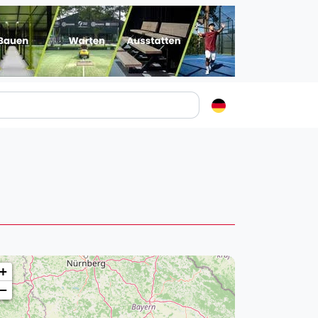
Padelstädte
Login
lin
mburg
nchen
ln
ankfurt am Main
+
uttgart
−
sseldorf