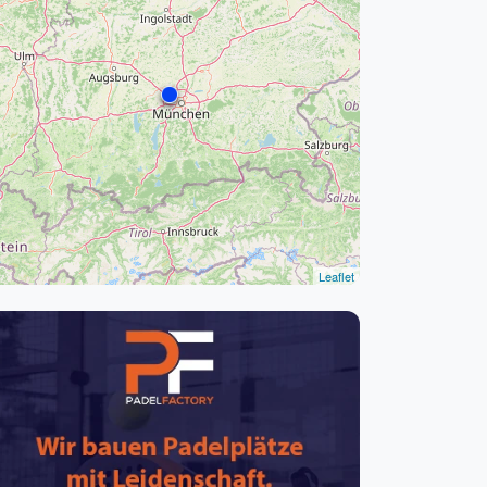
pzig
rtmund
sen
Leaflet