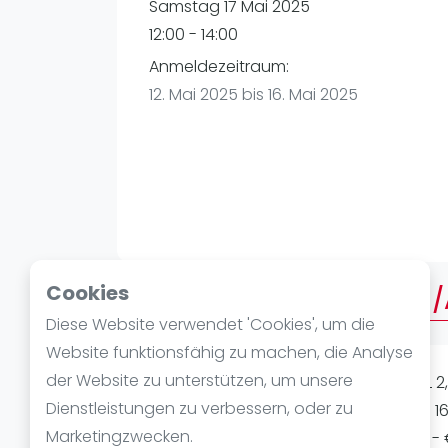
Verschiedenes
Samstag 17 Mai 2025
FIP Frauen
12:00 - 14:00
Anmeldezeitraum:
12. Mai 2025 bis 16. Mai 2025
Cookies
Über AMERICANO MEDIUM
Diese Website verwendet 'Cookies', um die
Website funktionsfähig zu machen, die Analyse
der Website zu unterstützen, um unsere
AMERICANO MEDIUM/ADVANCED LEVEL 2,0
Dienstleistungen zu verbessern, oder zu
möglich) Samstag 17.05 14:00-16:00 - 16 S
Marketingzwecken.
After-Drink - inkl. 1 Set Bälle pro Court 