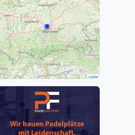
pzig
rtmund
sen
Leaflet