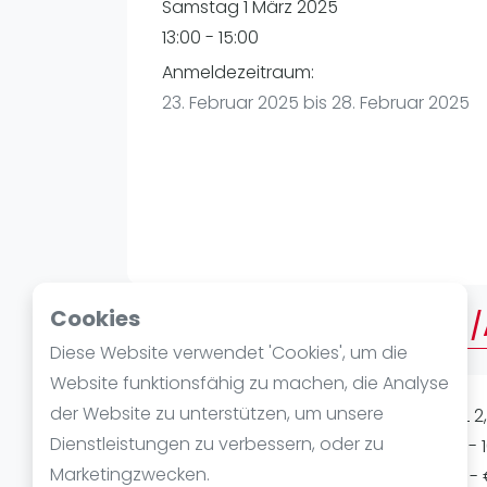
Verschiedenes
Samstag 1 März 2025
FIP Frauen
13:00 - 15:00
Anmeldezeitraum:
23. Februar 2025 bis 28. Februar 2025
Cookies
Über AMERICANO MEDIUM
Diese Website verwendet 'Cookies', um die
Website funktionsfähig zu machen, die Analyse
der Website zu unterstützen, um unsere
AMERICANO MEDIUM/ADVANCED LEVEL 2,0
Dienstleistungen zu verbessern, oder zu
möglich) Samstag 01.03 14:00 - 16:00 - 16
Marketingzwecken.
After-Drink - inkl. 1 Set Bälle pro Court 