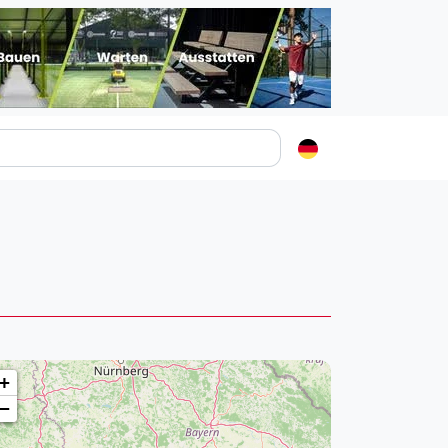
Padelstädte
Login
lin
mburg
nchen
ln
ankfurt am Main
+
uttgart
−
sseldorf