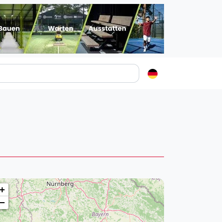
Padelstädte
Login
lin
mburg
nchen
ln
ankfurt am Main
+
uttgart
−
sseldorf