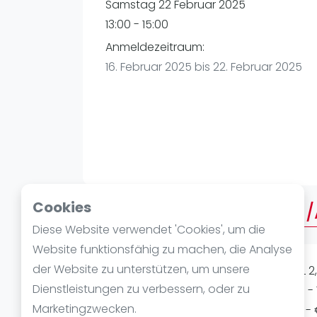
Verschiedenes
Samstag 22 Februar 2025
FIP Frauen
13:00 - 15:00
Anmeldezeitraum:
16. Februar 2025 bis 22. Februar 2025
Cookies
Über AMERICANO MEDIUM
Diese Website verwendet 'Cookies', um die
Website funktionsfähig zu machen, die Analyse
der Website zu unterstützen, um unsere
AMERICANO MEDIUM/ADVANCED LEVEL 2,0
Dienstleistungen zu verbessern, oder zu
möglich) Samstag 22.02 14:00 - 16:00 - 16
Marketingzwecken.
After-Drink - inkl. 1 Set Bälle pro Court 