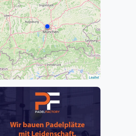
pzig
rtmund
sen
Leaflet