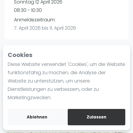
Sonntag 12 April 2026
Ranking
08:30 - 10:30
Männer
Anmeldezeitraum:
Frauen
7. April 2026 bis 11. April 2026
FIP Männer
FIP Frauen
Cookies
Blog
Playtomic
Diese Website verwendet 'Cookies', um die Website
Was ist padel
funktionsfähig zu machen, die Analyse der
Padel Seasons | München
Die Geschichte von Padel
Website zu unterstützen, um unsere
Paul-Ehrlich-Weg 6
Regeln und Punktzählung
Dienstleistungen zu verbessern, oder zu
80999
München
Padel Schläge
Marketingzwecken.
Routebeschrijving
Bandeja - Vibora
playtomic.io
Video
Ablehnen
Zulassen
Padel Basistechnik