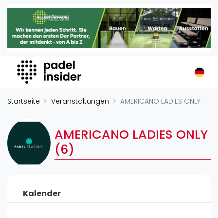
Padel Insider
Home
Padelstandorte
Organisationen
Buchungssysteme
Padel-Shops
Startseite
Veranstaltungen
AMERICANO LADIES ONLY
Padel-Marken
Padelplatzbauer
AMERICANO LADIES ONLY
Verschiedenes
(6)
Veranstaltungen
Turniere
Kalender
International
Playtomic