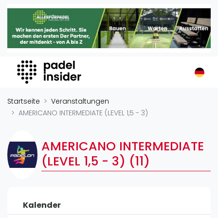
Padel Insider
Home
Padelstandorte
Organisationen
Buchungssysteme
Padel-Shops
Startseite
Veranstaltungen
Padel-Marken
AMERICANO INTERMEDIATE (LEVEL 1,5 - 3)
Padelplatzbauer
Verschiedenes
AMERICANO INTERMEDIATE
(LEVEL 1,5 - 3) (11)
Veranstaltungen
Turniere
International
Kalender
Playtomic