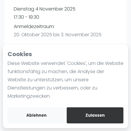
Ranking
Dienstag 4 November 2025
17:30 - 19:30
Männer
Anmeldezeitraum:
Frauen
20. Oktober 2025 bis 3. November 2025
FIP Männer
FIP Frauen
Cookies
Blog
Diese Website verwendet 'Cookies', um die Website
Playtomic
Was ist padel
funktionsfähig zu machen, die Analyse der
Die Geschichte von Padel
Website zu unterstützen, um unsere
Padelon Gelsenkirchen |
Regeln und Punktzählung
Dienstleistungen zu verbessern, oder zu
Zweckeler Str.55
Padel Schläge
Marketingzwecken.
45896
Bandeja - Vibora
Routebeschrijving
Video
playtomic.io
Ablehnen
Zulassen
Padel Basistechnik