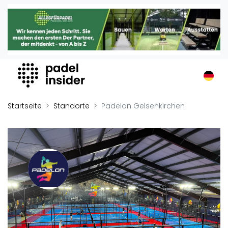
Padel Insider
Home
Padelstandorte
Organisationen
Buchungssysteme
Padel-Shops
Startseite
Standorte
Padelon Gelsenkirchen
Padel-Marken
Padelplatzbauer
Verschiedenes
Veranstaltungen
Turniere
International
Playtomic