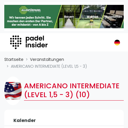
Padel Insider
Home
Padelstandorte
Organisationen
Buchungssysteme
Padel-Shops
Startseite
Veranstaltungen
Padel-Marken
AMERICANO INTERMEDIATE (LEVEL 1,5 - 3)
Padelplatzbauer
Verschiedenes
AMERICANO INTERMEDIATE
(LEVEL 1,5 - 3) (10)
Veranstaltungen
Turniere
International
Kalender
Playtomic