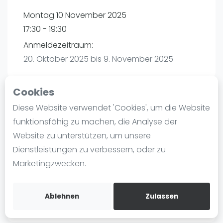
Ranking
Montag 10 November 2025
17:30 - 19:30
Männer
Anmeldezeitraum:
Frauen
20. Oktober 2025 bis 9. November 2025
FIP Männer
FIP Frauen
Cookies
Blog
Diese Website verwendet 'Cookies', um die Website
Playtomic
Was ist padel
funktionsfähig zu machen, die Analyse der
Die Geschichte von Padel
Website zu unterstützen, um unsere
Padelon Gelsenkirchen |
Regeln und Punktzählung
Dienstleistungen zu verbessern, oder zu
Zweckeler Str.55
Padel Schläge
Marketingzwecken.
45896
Bandeja - Vibora
Routebeschrijving
Video
playtomic.io
Ablehnen
Zulassen
Padel Basistechnik