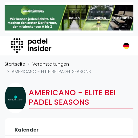
Padel Insider
Home
Padelstandorte
Organisationen
Buchungssysteme
Padel-Shops
Startseite
Veranstaltungen
Padel-Marken
AMERICANO - ELITE BEI PADEL SEASONS
Padelplatzbauer
Verschiedenes
AMERICANO - ELITE BEI
PADEL SEASONS
Veranstaltungen
Turniere
International
Kalender
Playtomic