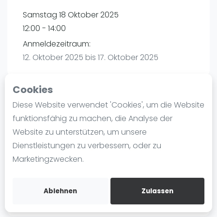
Ranking
Samstag 18 Oktober 2025
12:00 - 14:00
Männer
Anmeldezeitraum:
Frauen
12. Oktober 2025 bis 17. Oktober 2025
FIP Männer
FIP Frauen
Cookies
Blog
Diese Website verwendet 'Cookies', um die Website
Playtomic
Was ist padel
funktionsfähig zu machen, die Analyse der
Die Geschichte von Padel
Website zu unterstützen, um unsere
Padel Seasons | München
Regeln und Punktzählung
Dienstleistungen zu verbessern, oder zu
Paul-Ehrlich-Weg 6
Padel Schläge
Marketingzwecken.
80999
München
Bandeja - Vibora
Routebeschrijving
Video
playtomic.io
Ablehnen
Zulassen
Padel Basistechnik