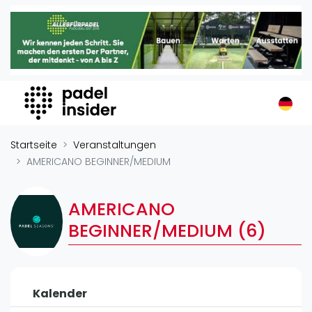
Padel Insider
Home
Padelstandorte
Organisationen
Buchungssysteme
Padel-Shops
Startseite
Veranstaltungen
Padel-Marken
AMERICANO BEGINNER/MEDIUM
Padelplatzbauer
Verschiedenes
AMERICANO
BEGINNER/MEDIUM (6)
Veranstaltungen
Turniere
International
Kalender
Playtomic