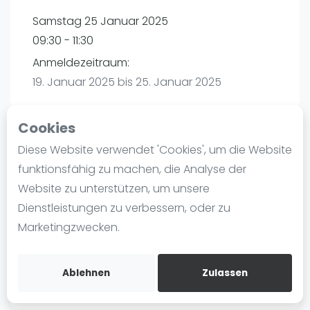
Ranking
Samstag 25 Januar 2025
09:30 - 11:30
Männer
Anmeldezeitraum:
Frauen
19. Januar 2025 bis 25. Januar 2025
FIP Männer
FIP Frauen
Cookies
Blog
Diese Website verwendet 'Cookies', um die Website
Playtomic
Was ist padel
funktionsfähig zu machen, die Analyse der
Die Geschichte von Padel
Website zu unterstützen, um unsere
Padel Seasons | München
Regeln und Punktzählung
Dienstleistungen zu verbessern, oder zu
Paul-Ehrlich-Weg 6
Padel Schläge
Marketingzwecken.
80999
München
Bandeja - Vibora
Routebeschrijving
Video
playtomic.io
Ablehnen
Zulassen
Padel Basistechnik