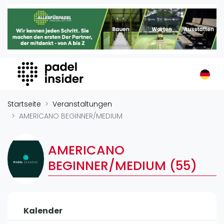
Padel Insider
Home
Padelstandorte
Organisationen
Buchungssysteme
Padel-Shops
Startseite
Veranstaltungen
Padel-Marken
AMERICANO BEGINNER/MEDIUM
Padelplatzbauer
Verschiedenes
AMERICANO
BEGINNER/MEDIUM (55)
Veranstaltungen
Turniere
International
Kalender
Playtomic