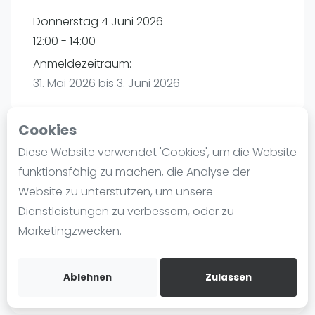
Ranking
Donnerstag 4 Juni 2026
12:00 - 14:00
Männer
Anmeldezeitraum:
Frauen
31. Mai 2026 bis 3. Juni 2026
FIP Männer
FIP Frauen
Cookies
Blog
Diese Website verwendet 'Cookies', um die Website
Playtomic
Was ist padel
funktionsfähig zu machen, die Analyse der
Die Geschichte von Padel
Website zu unterstützen, um unsere
Padel Seasons | München
Regeln und Punktzählung
Dienstleistungen zu verbessern, oder zu
Paul-Ehrlich-Weg 6
Padel Schläge
Marketingzwecken.
80999
München
Bandeja - Vibora
Routebeschrijving
Video
playtomic.io
Ablehnen
Zulassen
Padel Basistechnik