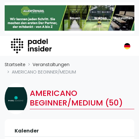
Padel Insider
Home
Padelstandorte
Organisationen
Buchungssysteme
Padel-Shops
Startseite
Veranstaltungen
Padel-Marken
AMERICANO BEGINNER/MEDIUM
Padelplatzbauer
Verschiedenes
AMERICANO
BEGINNER/MEDIUM (50)
Veranstaltungen
Turniere
International
Kalender
Playtomic