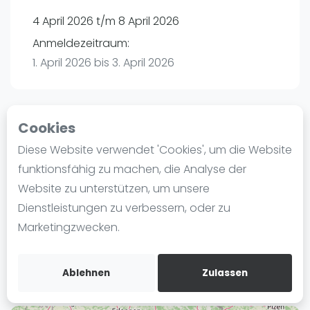
Ranking
4 April 2026 t/m 8 April 2026
Anmeldezeitraum:
Männer
1. April 2026 bis 3. April 2026
Frauen
FIP Männer
FIP Frauen
Cookies
Blog
Playtomic
Diese Website verwendet 'Cookies', um die Website
Was ist padel
funktionsfähig zu machen, die Analyse der
Padel Seasons | München
Die Geschichte von Padel
Website zu unterstützen, um unsere
Paul-Ehrlich-Weg 6
Regeln und Punktzählung
Dienstleistungen zu verbessern, oder zu
80999
München
Padel Schläge
Marketingzwecken.
Routebeschrijving
Bandeja - Vibora
playtomic.io
Video
Ablehnen
Zulassen
Padel Basistechnik