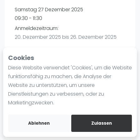
Ranking
Samstag 27 Dezember 2025
09:30 - 11:30
Männer
Anmeldezeitraum:
Frauen
20. Dezember 2025 bis 26. Dezember 2025
FIP Männer
FIP Frauen
Cookies
Blog
Diese Website verwendet 'Cookies', um die Website
Playtomic
Was ist padel
funktionsfähig zu machen, die Analyse der
Die Geschichte von Padel
Website zu unterstützen, um unsere
Padel Seasons | München
Regeln und Punktzählung
Dienstleistungen zu verbessern, oder zu
Paul-Ehrlich-Weg 6
Padel Schläge
Marketingzwecken.
80999
München
Bandeja - Vibora
Routebeschrijving
Video
playtomic.io
Ablehnen
Zulassen
Padel Basistechnik