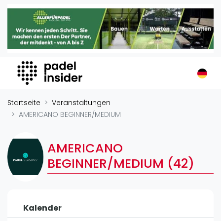
Padel Insider
Home
Padelstandorte
Organisationen
Buchungssysteme
Padel-Shops
Startseite
Veranstaltungen
Padel-Marken
AMERICANO BEGINNER/MEDIUM
Padelplatzbauer
Verschiedenes
AMERICANO
BEGINNER/MEDIUM (42)
Veranstaltungen
Turniere
International
Kalender
Playtomic