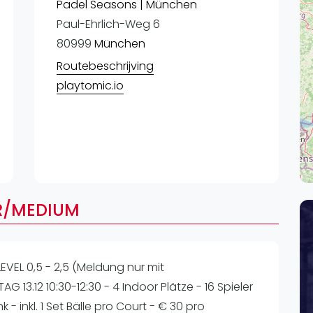
Lei
Padel Seasons | München
Paul-Ehrlich-Weg 6
Do
80999
München
Es
Routebeschrijving
playtomic.io
R/MEDIUM
EL 0,5 - 2,5 (Meldung nur mit
13.12 10:30-12:30 - 4 Indoor Plätze - 16 Spieler
ink - inkl. 1 Set Bälle pro Court - € 30 pro