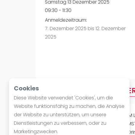
Verschiedenes
Samstag 13 Dezember 2025
FIP Frauen
09:30 - 11:30
Anmeldezeitraum:
7. Dezember 2025 bis 12. Dezember
2025
Cookies
Über AMERICANO BEGINNE
Diese Website verwendet 'Cookies', um die
Website funktionsfähig zu machen, die Analyse
der Website zu unterstützen, um unsere
INDOOR AMERICANO BEGINNER/MEDIUM LEV
Dienstleistungen zu verbessern, oder zu
entsprechendem Level möglich) SAMSTAG 
Marketingzwecken.
- 6 x 20 Spielzeit - inkl. Musik & After-Dr