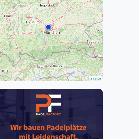
pzig
rtmund
sen
Leaflet