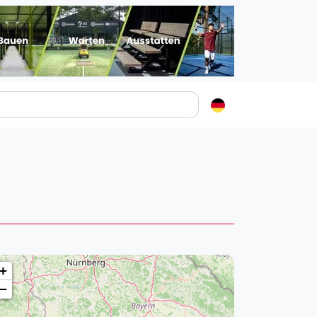
Padelstädte
Login
lin
mburg
nchen
ln
ankfurt am Main
+
uttgart
−
sseldorf