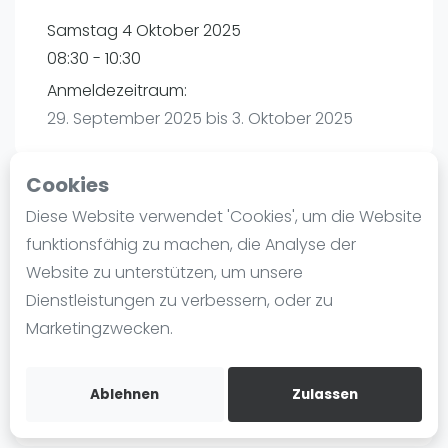
Ranking
Samstag 4 Oktober 2025
08:30 - 10:30
Männer
Anmeldezeitraum:
Frauen
29. September 2025 bis 3. Oktober 2025
FIP Männer
FIP Frauen
Cookies
Blog
Diese Website verwendet 'Cookies', um die Website
Playtomic
Was ist padel
funktionsfähig zu machen, die Analyse der
Die Geschichte von Padel
Website zu unterstützen, um unsere
Padel Seasons | München
Regeln und Punktzählung
Dienstleistungen zu verbessern, oder zu
Paul-Ehrlich-Weg 6
Padel Schläge
Marketingzwecken.
80999
München
Bandeja - Vibora
Routebeschrijving
Video
playtomic.io
Ablehnen
Zulassen
Padel Basistechnik