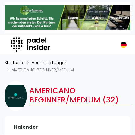
Padel Insider
Home
Padelstandorte
Organisationen
Buchungssysteme
Padel-Shops
Startseite
Veranstaltungen
Padel-Marken
AMERICANO BEGINNER/MEDIUM
Padelplatzbauer
Verschiedenes
AMERICANO
BEGINNER/MEDIUM (32)
Veranstaltungen
Turniere
International
Kalender
Playtomic