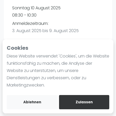
Ranking
Sonntag 10 August 2025
08:30 - 10:30
Männer
Anmeldezeitraum:
Frauen
3. August 2025 bis 9. August 2025
FIP Männer
FIP Frauen
Cookies
Blog
Diese Website verwendet 'Cookies', um die Website
Playtomic
Was ist padel
funktionsfähig zu machen, die Analyse der
Die Geschichte von Padel
Website zu unterstützen, um unsere
Padel Seasons | München
Regeln und Punktzählung
Dienstleistungen zu verbessern, oder zu
Paul-Ehrlich-Weg 6
Padel Schläge
Marketingzwecken.
80999
München
Bandeja - Vibora
Routebeschrijving
Video
playtomic.io
Ablehnen
Zulassen
Padel Basistechnik