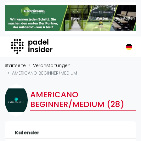
Padel Insider
Home
Padelstandorte
Organisationen
Buchungssysteme
Padel-Shops
Startseite
Veranstaltungen
Padel-Marken
AMERICANO BEGINNER/MEDIUM
Padelplatzbauer
Verschiedenes
AMERICANO
BEGINNER/MEDIUM (28)
Veranstaltungen
Turniere
International
Kalender
Playtomic