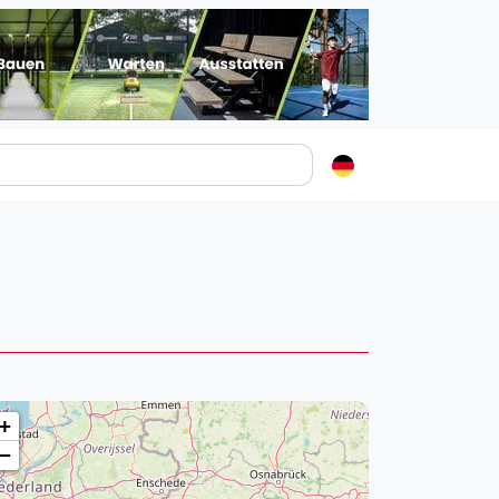
Padelstädte
Login
lin
mburg
nchen
ln
ankfurt am Main
+
uttgart
−
sseldorf