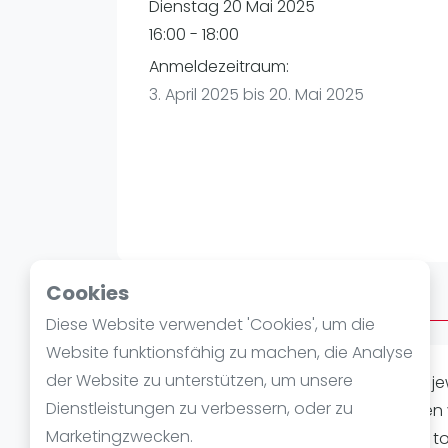
Verschiedenes
Dienstag 20 Mai 2025
FIP Frauen
16:00 - 18:00
Anmeldezeitraum:
3. April 2025 bis 20. Mai 2025
Cookies
Über AMERICANO
Diese Website verwendet 'Cookies', um die
Website funktionsfähig zu machen, die Analyse
der Website zu unterstützen, um unsere
AMERICANO bei PADELON GE Ihr spielt je
Dienstleistungen zu verbessern, oder zu
anderen Teilnehmer. Am Ende werden 
Marketingzwecken.
gezählt und die Sieger ermittelt. Eine t