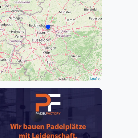
pzig
rtmund
sen
Leaflet