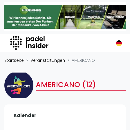
Padel Insider
Home
Padelstandorte
Organisationen
Buchungssysteme
Padel-Shops
Startseite
Veranstaltungen
AMERICANO
Padel-Marken
Padelplatzbauer
AMERICANO (12)
Verschiedenes
Veranstaltungen
Turniere
Kalender
International
Playtomic