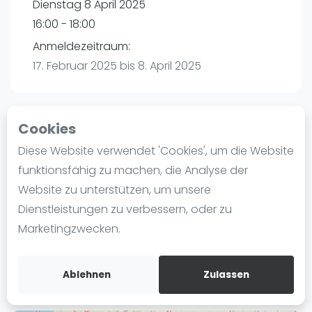
Dienstag 8 April 2025
Ranking
16:00 - 18:00
Männer
Anmeldezeitraum:
Frauen
17. Februar 2025 bis 8. April 2025
FIP Männer
FIP Frauen
Cookies
Blog
Playtomic
Diese Website verwendet 'Cookies', um die Website
Was ist padel
funktionsfähig zu machen, die Analyse der
Padelon Gelsenkirchen |
Die Geschichte von Padel
Website zu unterstützen, um unsere
Zweckeler Str.55
Regeln und Punktzählung
Dienstleistungen zu verbessern, oder zu
45896
Padel Schläge
Marketingzwecken.
Routebeschrijving
Bandeja - Vibora
playtomic.io
Video
Ablehnen
Zulassen
Padel Basistechnik