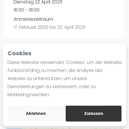
Dienstag 22 April 2025
Ranking
16:00 - 18:00
Männer
Anmeldezeitraum:
Frauen
17. Februar 2025 bis 22. April 2025
FIP Männer
FIP Frauen
Cookies
Blog
Playtomic (Abgesagt))
Diese Website verwendet 'Cookies', um die Website
Was ist padel
funktionsfähig zu machen, die Analyse der
Padelon Gelsenkirchen |
Die Geschichte von Padel
Website zu unterstützen, um unsere
Zweckeler Str.55
Regeln und Punktzählung
Dienstleistungen zu verbessern, oder zu
45896
Padel Schläge
Marketingzwecken.
Routebeschrijving
Bandeja - Vibora
playtomic.io
Video
Ablehnen
Zulassen
Padel Basistechnik