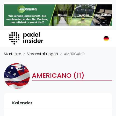
Padel Insider
Home
Padelstandorte
Organisationen
Buchungssysteme
Padel-Shops
Startseite
Veranstaltungen
AMERICANO
Padel-Marken
Padelplatzbauer
AMERICANO (11)
Verschiedenes
Veranstaltungen
Turniere
Kalender
International
Playtomic