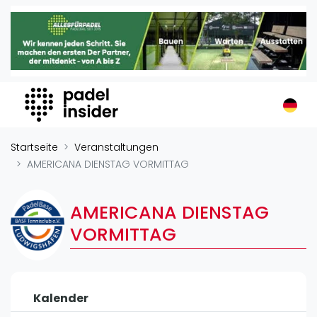
Padel Insider
Home
Padelstandorte
Organisationen
Buchungssysteme
Padel-Shops
Startseite
Veranstaltungen
Padel-Marken
AMERICANA DIENSTAG VORMITTAG
Padelplatzbauer
Verschiedenes
AMERICANA DIENSTAG
VORMITTAG
Veranstaltungen
Turniere
International
Kalender
Playtomic