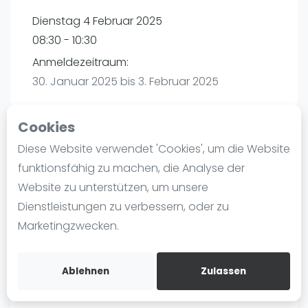
Ranking
Dienstag 4 Februar 2025
08:30 - 10:30
Männer
Anmeldezeitraum:
Frauen
30. Januar 2025 bis 3. Februar 2025
FIP Männer
FIP Frauen
Cookies
Blog
Diese Website verwendet 'Cookies', um die Website
Playtomic
Was ist padel
funktionsfähig zu machen, die Analyse der
Die Geschichte von Padel
Website zu unterstützen, um unsere
PadelBase Ludwigshafen | Ludwigshafen am
Regeln und Punktzählung
Dienstleistungen zu verbessern, oder zu
Rhein
Padel Schläge
Marketingzwecken.
Weiherstraße 39
Bandeja - Vibora
67063
Ludwigshafen am Rhein
Video
Routebeschrijving
Ablehnen
Zulassen
playtomic.io
Padel Basistechnik