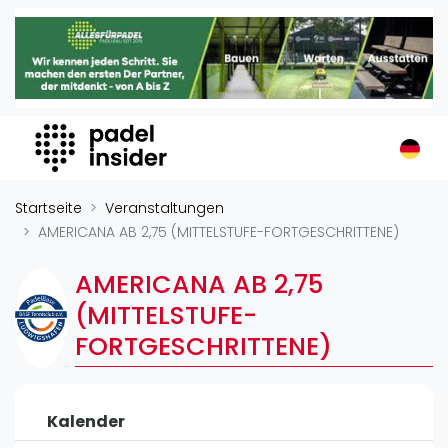
Padel Insider
Home
Padelstandorte
Organisationen
Buchungssysteme
Padel-Shops
Startseite
Veranstaltungen
Padel-Marken
AMERICANA AB 2,75 (MITTELSTUFE-FORTGESCHRITTENE)
Padelplatzbauer
AMERICANA AB 2,75
Verschiedenes
(MITTELSTUFE-
Veranstaltungen
FORTGESCHRITTENE)
Turniere
International
Kalender
Playtomic