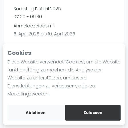
Ranking
Samstag 12 April 2025
07:00 - 09:30
Männer
Anmeldezeitraum:
Frauen
5. April 2025 bis 10. April 2025
FIP Männer
FIP Frauen
Cookies
Blog
Diese Website verwendet 'Cookies', um die Website
Playtomic (Abgesagt))
Was ist padel
funktionsfähig zu machen, die Analyse der
Die Geschichte von Padel
Website zu unterstützen, um unsere
PadelBase Ludwigshafen | Ludwigshafen am
Regeln und Punktzählung
Dienstleistungen zu verbessern, oder zu
Rhein
Padel Schläge
Marketingzwecken.
Weiherstraße 39
Bandeja - Vibora
67063
Ludwigshafen am Rhein
Video
Routebeschrijving
Ablehnen
Zulassen
playtomic.io
Padel Basistechnik