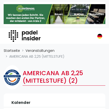
Padel Insider
Home
Padelstandorte
Organisationen
Buchungssysteme
Padel-Shops
Startseite
Veranstaltungen
Padel-Marken
AMERICANA AB 2,25 (MITTELSTUFE)
Padelplatzbauer
Verschiedenes
AMERICANA AB 2,25
(MITTELSTUFE) (2)
Veranstaltungen
Turniere
International
Kalender
Playtomic