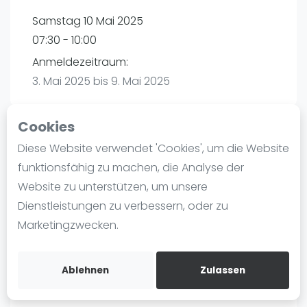
Ranking
Samstag 10 Mai 2025
07:30 - 10:00
Männer
Anmeldezeitraum:
Frauen
3. Mai 2025 bis 9. Mai 2025
FIP Männer
FIP Frauen
Cookies
Blog
Diese Website verwendet 'Cookies', um die Website
Playtomic (Abgesagt))
Was ist padel
funktionsfähig zu machen, die Analyse der
Die Geschichte von Padel
Website zu unterstützen, um unsere
PadelBase Ludwigshafen | Ludwigshafen am
Regeln und Punktzählung
Dienstleistungen zu verbessern, oder zu
Rhein
Padel Schläge
Marketingzwecken.
Weiherstraße 39
Bandeja - Vibora
67063
Ludwigshafen am Rhein
Video
Routebeschrijving
Ablehnen
Zulassen
playtomic.io
Padel Basistechnik