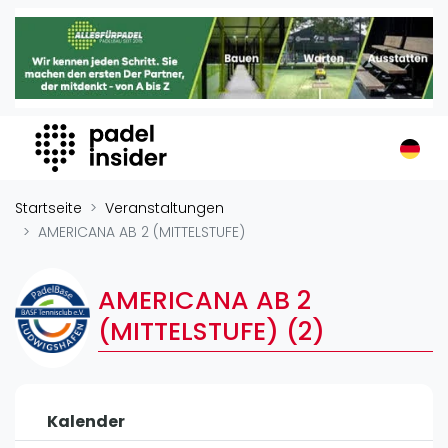
Padel Insider
Home
Padelstandorte
Organisationen
Buchungssysteme
Padel-Shops
Startseite
Veranstaltungen
Padel-Marken
AMERICANA AB 2 (MITTELSTUFE)
Padelplatzbauer
Verschiedenes
AMERICANA AB 2
(MITTELSTUFE) (2)
Veranstaltungen
Turniere
International
Kalender
Playtomic