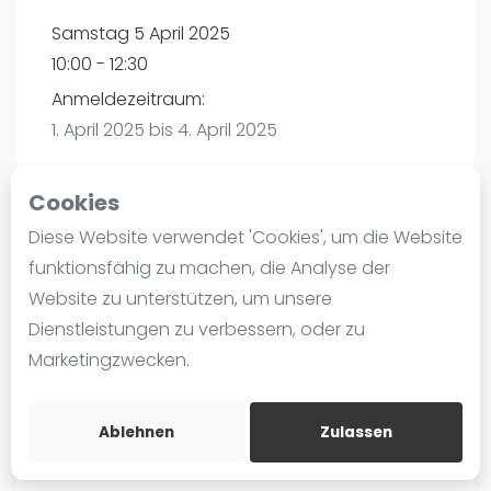
Ranking
Samstag 5 April 2025
10:00 - 12:30
Männer
Anmeldezeitraum:
Frauen
1. April 2025 bis 4. April 2025
FIP Männer
FIP Frauen
Cookies
Blog
Diese Website verwendet 'Cookies', um die Website
Playtomic
Was ist padel
funktionsfähig zu machen, die Analyse der
Die Geschichte von Padel
Website zu unterstützen, um unsere
PadelBase Ludwigshafen | Ludwigshafen am
Regeln und Punktzählung
Dienstleistungen zu verbessern, oder zu
Rhein
Padel Schläge
Marketingzwecken.
Weiherstraße 39
Bandeja - Vibora
67063
Ludwigshafen am Rhein
Video
Routebeschrijving
Ablehnen
Zulassen
playtomic.io
Padel Basistechnik