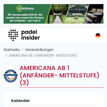
Padel Insider
Home
Padelstandorte
Organisationen
Buchungssysteme
Padel-Shops
Startseite
Veranstaltungen
Padel-Marken
AMERICANA AB 1 (ANFÄNGER- MITTELSTUFE)
Padelplatzbauer
AMERICANA AB 1
Verschiedenes
(ANFÄNGER- MITTELSTUFE)
Veranstaltungen
(3)
Turniere
International
Kalender
Playtomic