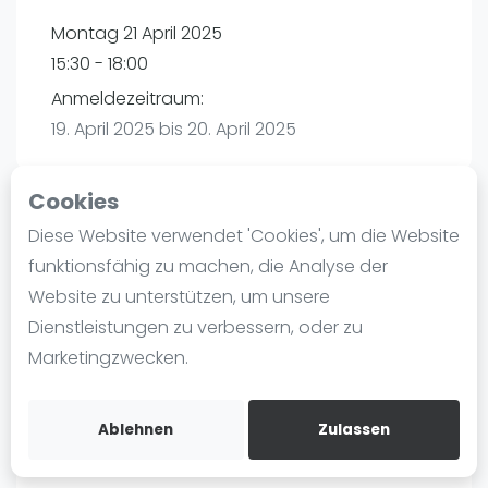
Ranking
Montag 21 April 2025
15:30 - 18:00
Männer
Anmeldezeitraum:
Frauen
19. April 2025 bis 20. April 2025
FIP Männer
FIP Frauen
Cookies
Blog
Diese Website verwendet 'Cookies', um die Website
Playtomic
Was ist padel
funktionsfähig zu machen, die Analyse der
Die Geschichte von Padel
Website zu unterstützen, um unsere
PadelBase Ludwigshafen | Ludwigshafen am
Regeln und Punktzählung
Dienstleistungen zu verbessern, oder zu
Rhein
Padel Schläge
Marketingzwecken.
Weiherstraße 39
Bandeja - Vibora
67063
Ludwigshafen am Rhein
Video
Routebeschrijving
Ablehnen
Zulassen
playtomic.io
Padel Basistechnik