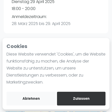
Dienstag 29 April 2025
Ranking
18:00 - 20:00
Männer
Anmeldezeitraum:
Frauen
28. März 2025 bis 29. April 2025
FIP Männer
FIP Frauen
Cookies
Blog
Playtomic (Abgesagt))
Diese Website verwendet 'Cookies', um die Website
Was ist padel
funktionsfähig zu machen, die Analyse der
Padelon Hummelsbüttel | Hamburg
Die Geschichte von Padel
Website zu unterstützen, um unsere
Glashütter Landstr. 43
Regeln und Punktzählung
Dienstleistungen zu verbessern, oder zu
22339
Hamburg
Padel Schläge
Marketingzwecken.
Routebeschrijving
Bandeja - Vibora
playtomic.io
Video
Ablehnen
Zulassen
Padel Basistechnik