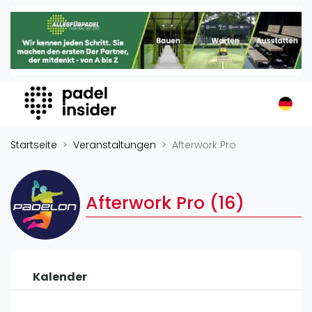
Padel Insider
Home
Padelstandorte
Organisationen
Buchungssysteme
Padel-Shops
Startseite
Veranstaltungen
Afterwork Pro
Padel-Marken
Padelplatzbauer
Afterwork Pro (16)
Verschiedenes
Veranstaltungen
Turniere
Kalender
International
Playtomic