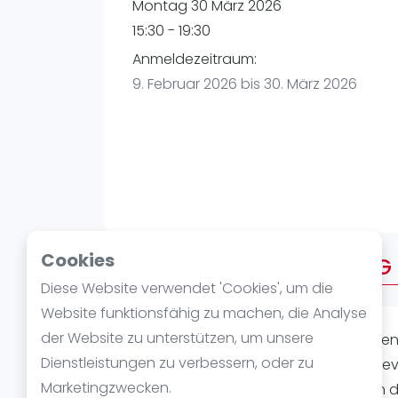
Verschiedenes
Montag 30 März 2026
FIP Frauen
15:30 - 19:30
Anmeldezeitraum:
9. Februar 2026 bis 30. März 2026
Cookies
Über AFTERWORK MONTAG 
Diese Website verwendet 'Cookies', um die
Website funktionsfähig zu machen, die Analyse
der Website zu unterstützen, um unsere
Laat je passie voor
padel
ontvlamme
Dienstleistungen zu verbessern, oder zu
bruisende hart van
Mannheim
. Het 
Marketingzwecken.
maba! Padel Mannheim, belooft een dag