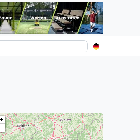
Padelstädte
Login
lin
mburg
nchen
ln
ankfurt am Main
+
uttgart
−
sseldorf