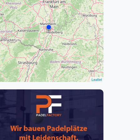
pzig
rtmund
sen
Leaflet