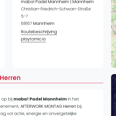
Lei
maba! Padel Mannheim | Mannheim
Christian-Friedrich-Schwan-Straße
Do
5-7
Es
68167
Mannheim
Routebeschrijving
playtomic.io
Herren
n op
bij
maba! Padel Mannheim
in het
evenement,
AFTERWORK MONTAG Herren
bij
 vol actie, energie en onvergetelijke