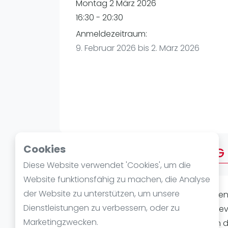
Verschiedenes
Montag 2 März 2026
FIP Frauen
16:30 - 20:30
Anmeldezeitraum:
9. Februar 2026 bis 2. März 2026
Cookies
Über AFTERWORK MONTAG 
Diese Website verwendet 'Cookies', um die
Website funktionsfähig zu machen, die Analyse
der Website zu unterstützen, um unsere
Laat je passie voor
padel
ontvlamme
Dienstleistungen zu verbessern, oder zu
bruisende hart van
Mannheim
. Het 
Marketingzwecken.
maba! Padel Mannheim, belooft een dag