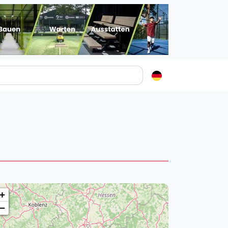
Padelstädte
Login
lin
mburg
nchen
ln
ankfurt am Main
+
uttgart
−
sseldorf