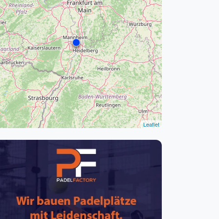
pzig
rtmund
sen
Leaflet