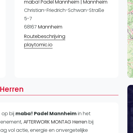
Lei
maba! Padel Mannheim | Mannheim
Christian-Friedrich-Schwan-Straße
Do
5-7
Es
68167
Mannheim
Routebeschrijving
playtomic.io
Herren
n op
bij
maba! Padel Mannheim
in het
evenement,
AFTERWORK MONTAG Herren
bij
 vol actie, energie en onvergetelijke