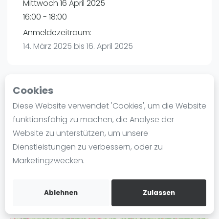
Mittwoch 16 April 2025
Ranking
16:00 - 18:00
Männer
Anmeldezeitraum:
Frauen
14. März 2025 bis 16. April 2025
FIP Männer
FIP Frauen
Cookies
Blog
Playtomic
Diese Website verwendet 'Cookies', um die Website
Was ist padel
funktionsfähig zu machen, die Analyse der
Padelon Heilbronn | Heilbronn
Die Geschichte von Padel
Website zu unterstützen, um unsere
Würzburger Straße 52
Regeln und Punktzählung
Dienstleistungen zu verbessern, oder zu
74078
Heilbronn
Padel Schläge
Marketingzwecken.
Routebeschrijving
Bandeja - Vibora
playtomic.io
Video
Ablehnen
Zulassen
Padel Basistechnik