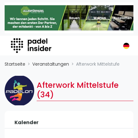
Padel Insider
Home
Padelstandorte
Organisationen
Buchungssysteme
Padel-Shops
Startseite
Veranstaltungen
Afterwork Mittelstufe
Padel-Marken
Padelplatzbauer
Afterwork Mittelstufe
Verschiedenes
(34)
Veranstaltungen
Turniere
Kalender
International
Playtomic