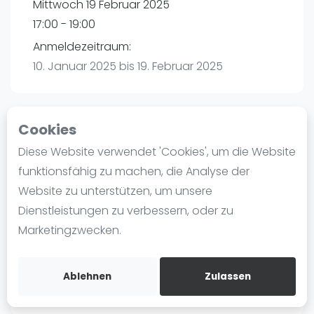
Mittwoch 19 Februar 2025
Ranking
17:00 - 19:00
Männer
Anmeldezeitraum:
Frauen
10. Januar 2025 bis 19. Februar 2025
FIP Männer
FIP Frauen
Cookies
Blog
Playtomic
Diese Website verwendet 'Cookies', um die Website
Was ist padel
funktionsfähig zu machen, die Analyse der
Padelon Karlsruhe | Eggenstein-
Die Geschichte von Padel
Website zu unterstützen, um unsere
Leopoldshafen
Regeln und Punktzählung
Dienstleistungen zu verbessern, oder zu
Am Hardtwald 3
Padel Schläge
Marketingzwecken.
76344
Eggenstein-Leopoldshafen
Bandeja - Vibora
Routebeschrijving
Video
playtomic.io
Ablehnen
Zulassen
Padel Basistechnik