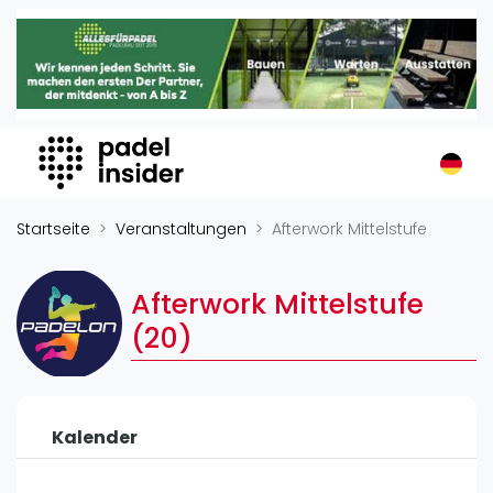
Padel Insider
Home
Padelstandorte
Organisationen
Buchungssysteme
Padel-Shops
Startseite
Veranstaltungen
Afterwork Mittelstufe
Padel-Marken
Padelplatzbauer
Afterwork Mittelstufe
Verschiedenes
(20)
Veranstaltungen
Turniere
Kalender
International
Playtomic